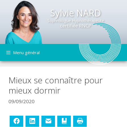
Sylvie NARD
Sophrologue Hypnothérapeute
certifiée RNCP
Aller
Menu général
au
contenu
Mieux se connaître pour
mieux dormir
09/09/2020
Facebook
LinkedIn
E-mail
Ajouter aux favoris
Imprimer