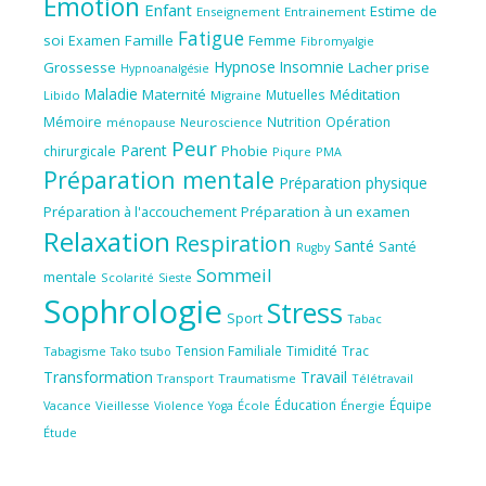
Emotion
Enfant
Estime de
Enseignement
Entrainement
Fatigue
soi
Famille
Femme
Examen
Fibromyalgie
Hypnose
Insomnie
Grossesse
Lacher prise
Hypnoanalgésie
Maladie
Maternité
Méditation
Mutuelles
Libido
Migraine
Mémoire
Nutrition
Opération
ménopause
Neuroscience
Peur
Parent
Phobie
chirurgicale
Piqure
PMA
Préparation mentale
Préparation physique
Préparation à l'accouchement
Préparation à un examen
Relaxation
Respiration
Santé
Santé
Rugby
Sommeil
mentale
Scolarité
Sieste
Sophrologie
Stress
Sport
Tabac
Tension Familiale
Timidité
Trac
Tabagisme
Tako tsubo
Transformation
Travail
Transport
Traumatisme
Télétravail
Éducation
Équipe
Vieillesse
Violence
École
Énergie
Vacance
Yoga
Étude