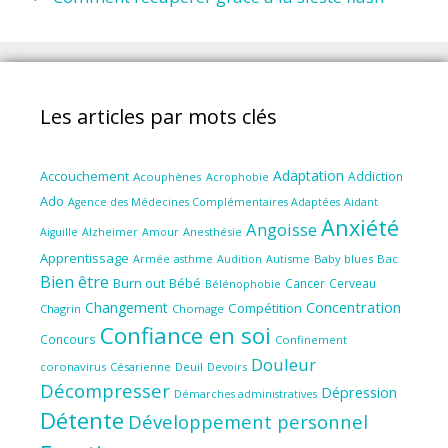
Les articles par mots clés
Adaptation
Accouchement
Addiction
Acouphènes
Acrophobie
Ado
Aidant
Agence des Médecines Complémentaires Adaptées
Anxiété
Angoisse
Amour
Anesthésie
Aiguille
Alzheimer
Apprentissage
Audition
Autisme
Baby blues
Bac
Armée
asthme
Bien être
Burn out
Bébé
Cancer
Cerveau
Bélénophobie
Concentration
Changement
Compétition
Chagrin
Chomage
Confiance en soi
Concours
Confinement
Douleur
coronavirus
Césarienne
Deuil
Devoirs
Décompresser
Dépression
Démarches administratives
Détente
Développement personnel