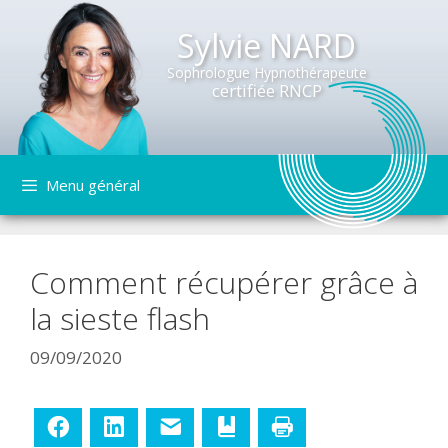
Sylvie NARD
Sophrologue Hypnothérapeute
certifiée RNCP
Aller
Menu général
au
contenu
Comment récupérer grâce à
la sieste flash
09/09/2020
Facebook
LinkedIn
E-mail
Ajouter aux favoris
Imprimer