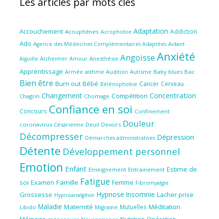
Les articles par mots clés
Adaptation
Accouchement
Addiction
Acouphènes
Acrophobie
Ado
Aidant
Agence des Médecines Complémentaires Adaptées
Anxiété
Angoisse
Amour
Anesthésie
Aiguille
Alzheimer
Apprentissage
Audition
Autisme
Baby blues
Bac
Armée
asthme
Bien être
Burn out
Bébé
Cancer
Cerveau
Bélénophobie
Concentration
Changement
Compétition
Chagrin
Chomage
Confiance en soi
Concours
Confinement
Douleur
coronavirus
Césarienne
Deuil
Devoirs
Décompresser
Dépression
Démarches administratives
Détente
Développement personnel
Emotion
Enfant
Estime de
Enseignement
Entrainement
Fatigue
soi
Famille
Femme
Examen
Fibromyalgie
Hypnose
Insomnie
Grossesse
Lacher prise
Hypnoanalgésie
Maladie
Maternité
Méditation
Mutuelles
Libido
Migraine
Nutrition