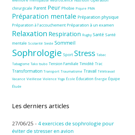
Mémoire
Opération
ménopause
Neuroscience
Peur
Parent
Phobie
chirurgicale
Piqure
PMA
Préparation mentale
Préparation physique
Préparation à l'accouchement
Préparation à un examen
Relaxation
Respiration
Santé
Santé
Rugby
Sommeil
mentale
Scolarité
Sieste
Sophrologie
Stress
Sport
Tabac
Tension Familiale
Timidité
Trac
Tabagisme
Tako tsubo
Transformation
Travail
Transport
Traumatisme
Télétravail
Éducation
Équipe
Vieillesse
Violence
École
Énergie
Vacance
Yoga
Étude
Les derniers articles
27/06/25
-
4 exercices de sophrologie pour
éviter de stresser en avion