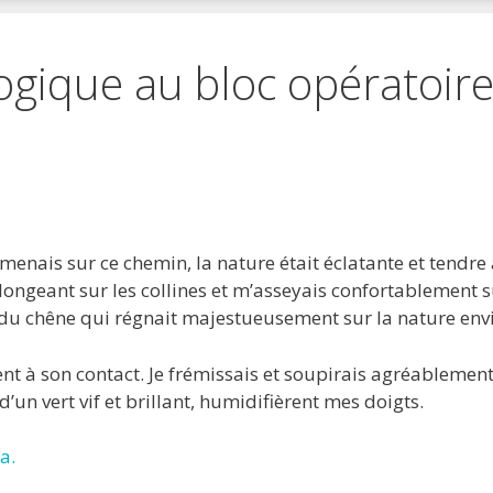
gique au bloc opératoir
 favoris
primer
is sur ce chemin, la nature était éclatante et tendre à la
longeant sur les collines et m’asseyais confortablement su
 du chêne qui régnait majestueusement sur la nature env
nt à son contact. Je frémissais et soupirais agréableme
d’un vert vif et brillant, humidifièrent mes doigts.
a.