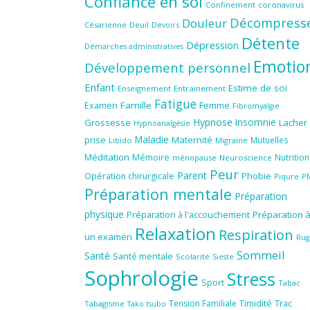
Confiance en soi
Confinement
coronavirus
Décompress
Douleur
Césarienne
Deuil
Devoirs
Détente
Dépression
Démarches administratives
Emotio
Développement personnel
Enfant
Estime de soi
Enseignement
Entrainement
Fatigue
Famille
Femme
Examen
Fibromyalgie
Hypnose
Insomnie
Grossesse
Lacher
Hypnoanalgésie
Maladie
prise
Maternité
Mutuelles
Libido
Migraine
Méditation
Mémoire
Nutrition
ménopause
Neuroscience
Peur
Parent
Phobie
Opération chirurgicale
Piqure
P
Préparation mentale
Préparation
physique
Préparation à l'accouchement
Préparation 
Relaxation
Respiration
un examen
Rug
Sommeil
Santé
Santé mentale
Scolarité
Sieste
Sophrologie
Stress
Sport
Tabac
Tension Familiale
Timidité
Trac
Tabagisme
Tako tsubo