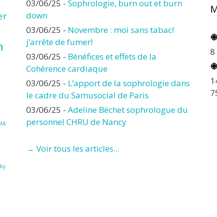
03/06/25
-
Sophrologie, burn out et burn
M
er
down
03/06/25
-
Novembre : moi sans tabac!
j’arrête de fumer!
n
8
03/06/25
-
Bénéfices et effets de la
Cohérence cardiaque
1
03/06/25
-
L’apport de la sophrologie dans
7
le cadre du Samusocial de Paris
03/06/25
-
Adeline Béchet sophrologue du
personnel CHRU de Nancy
MA
→ Voir tous les articles...
à
by