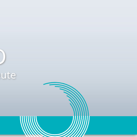
D
ute