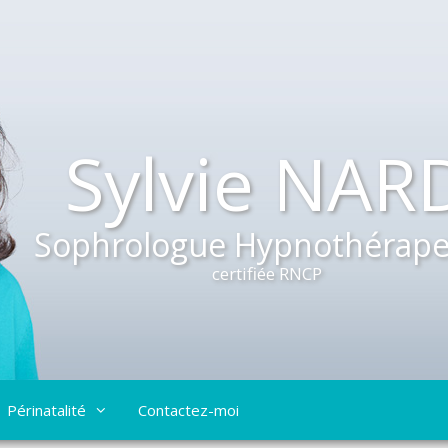
Sylvie NAR
Sophrologue Hypnothérape
certifiée RNCP
Périnatalité
Contactez-moi