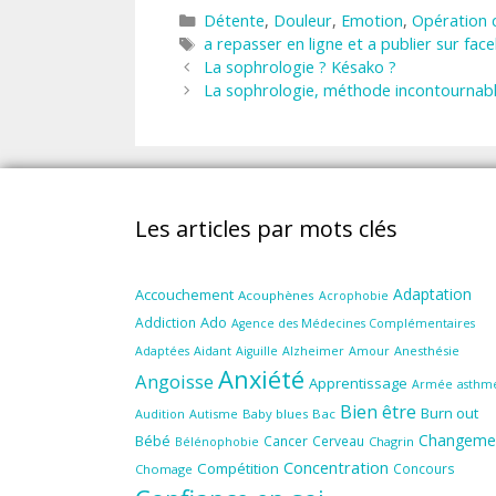
Catégories
Détente
,
Douleur
,
Emotion
,
Opération c
Étiquettes
a repasser en ligne et a publier sur fac
La sophrologie ? Késako ?
La sophrologie, méthode incontournabl
Les articles par mots clés
Adaptation
Accouchement
Acouphènes
Acrophobie
Ado
Addiction
Agence des Médecines Complémentaires
Aidant
Amour
Anesthésie
Adaptées
Aiguille
Alzheimer
Anxiété
Angoisse
Apprentissage
Armée
asthm
Bien être
Burn out
Audition
Autisme
Baby blues
Bac
Changeme
Bébé
Cancer
Cerveau
Chagrin
Bélénophobie
Concentration
Compétition
Concours
Chomage