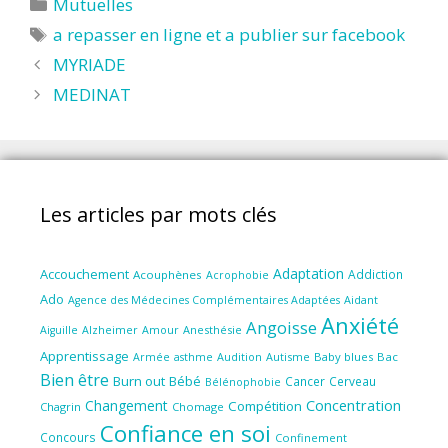
Catégories
Mutuelles
Étiquettes
a repasser en ligne et a publier sur facebook
MYRIADE
MEDINAT
Les articles par mots clés
Adaptation
Accouchement
Addiction
Acouphènes
Acrophobie
Ado
Aidant
Agence des Médecines Complémentaires Adaptées
Anxiété
Angoisse
Amour
Anesthésie
Aiguille
Alzheimer
Apprentissage
Audition
Autisme
Baby blues
Bac
Armée
asthme
Bien être
Burn out
Bébé
Cancer
Cerveau
Bélénophobie
Concentration
Changement
Compétition
Chagrin
Chomage
Confiance en soi
Concours
Confinement