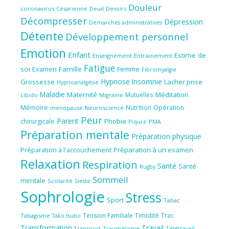
Douleur
coronavirus
Césarienne
Deuil
Devoirs
Décompresser
Dépression
Démarches administratives
Détente
Développement personnel
Emotion
Enfant
Estime de
Enseignement
Entrainement
Fatigue
soi
Famille
Femme
Examen
Fibromyalgie
Hypnose
Insomnie
Grossesse
Lacher prise
Hypnoanalgésie
Maladie
Maternité
Méditation
Mutuelles
Libido
Migraine
Mémoire
Nutrition
Opération
ménopause
Neuroscience
Peur
Parent
Phobie
chirurgicale
Piqure
PMA
Préparation mentale
Préparation physique
Préparation à l'accouchement
Préparation à un examen
Relaxation
Respiration
Santé
Santé
Rugby
Sommeil
mentale
Scolarité
Sieste
Sophrologie
Stress
Sport
Tabac
Tension Familiale
Timidité
Trac
Tabagisme
Tako tsubo
Transformation
Travail
Transport
Traumatisme
Télétravail