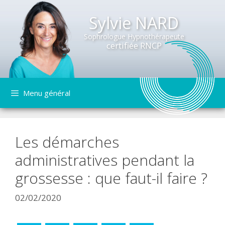
Sylvie NARD
Sophrologue Hypnothérapeute
certifiée RNCP
Aller
Menu général
au
contenu
Les démarches
administratives pendant la
grossesse : que faut-il faire ?
02/02/2020