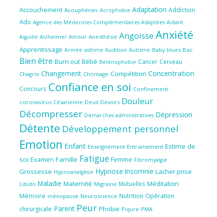
Adaptation
Accouchement
Addiction
Acouphènes
Acrophobie
Ado
Aidant
Agence des Médecines Complémentaires Adaptées
Anxiété
Angoisse
Amour
Anesthésie
Aiguille
Alzheimer
Apprentissage
Audition
Autisme
Baby blues
Bac
Armée
asthme
Bien être
Burn out
Bébé
Cancer
Cerveau
Bélénophobie
Concentration
Changement
Compétition
Chagrin
Chomage
Confiance en soi
Concours
Confinement
Douleur
coronavirus
Césarienne
Deuil
Devoirs
Décompresser
Dépression
Démarches administratives
Détente
Développement personnel
Emotion
Enfant
Estime de
Enseignement
Entrainement
Fatigue
soi
Famille
Femme
Examen
Fibromyalgie
Hypnose
Insomnie
Grossesse
Lacher prise
Hypnoanalgésie
Maladie
Maternité
Méditation
Mutuelles
Libido
Migraine
Mémoire
Nutrition
Opération
ménopause
Neuroscience
Peur
Parent
Phobie
chirurgicale
Piqure
PMA