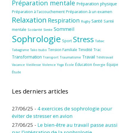
Préparation mentale
Préparation physique
Préparation à l'accouchement
Préparation à un examen
Relaxation
Respiration
Santé
Santé
Rugby
Sommeil
mentale
Scolarité
Sieste
Sophrologie
Stress
Sport
Tabac
Tension Familiale
Timidité
Trac
Tabagisme
Tako tsubo
Transformation
Travail
Transport
Traumatisme
Télétravail
Éducation
Équipe
Vieillesse
Violence
École
Énergie
Vacance
Yoga
Étude
Les derniers articles
27/06/25
-
4 exercices de sophrologie pour
éviter de stresser en avion
27/06/25
-
Le bien-être au travail passe aussi
par l’intégration de la sophrologie