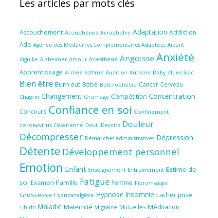
Les articles par mots clés
Adaptation
Accouchement
Addiction
Acouphènes
Acrophobie
Ado
Aidant
Agence des Médecines Complémentaires Adaptées
Anxiété
Angoisse
Amour
Anesthésie
Aiguille
Alzheimer
Apprentissage
Audition
Autisme
Baby blues
Bac
Armée
asthme
Bien être
Burn out
Bébé
Cancer
Cerveau
Bélénophobie
Concentration
Changement
Compétition
Chagrin
Chomage
Confiance en soi
Concours
Confinement
Douleur
coronavirus
Césarienne
Deuil
Devoirs
Décompresser
Dépression
Démarches administratives
Détente
Développement personnel
Emotion
Enfant
Estime de
Enseignement
Entrainement
Fatigue
soi
Famille
Femme
Examen
Fibromyalgie
Hypnose
Insomnie
Grossesse
Lacher prise
Hypnoanalgésie
Maladie
Maternité
Méditation
Mutuelles
Libido
Migraine