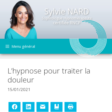
Sylvie NARD
Sophrologue Hypnothérapeute
certifiée RNCP
Aller
Menu général
au
contenu
L’hypnose pour traiter la
douleur
15/01/2021
Facebook
LinkedIn
E-mail
Ajouter aux favoris
Imprimer