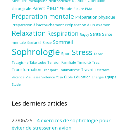
Mémoire
Nutrition
Opération
ménopause
Neuroscience
Peur
Parent
Phobie
chirurgicale
Piqure
PMA
Préparation mentale
Préparation physique
Préparation à l'accouchement
Préparation à un examen
Relaxation
Respiration
Santé
Santé
Rugby
Sommeil
mentale
Scolarité
Sieste
Sophrologie
Stress
Sport
Tabac
Tension Familiale
Timidité
Trac
Tabagisme
Tako tsubo
Transformation
Travail
Transport
Traumatisme
Télétravail
Éducation
Équipe
Vieillesse
Violence
École
Énergie
Vacance
Yoga
Étude
Les derniers articles
27/06/25
-
4 exercices de sophrologie pour
éviter de stresser en avion