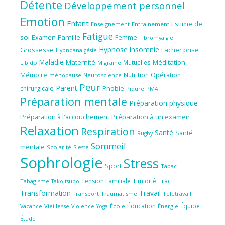
Détente
Développement personnel
Emotion
Enfant
Estime de
Enseignement
Entrainement
Fatigue
soi
Famille
Femme
Examen
Fibromyalgie
Hypnose
Insomnie
Grossesse
Lacher prise
Hypnoanalgésie
Maladie
Maternité
Méditation
Mutuelles
Libido
Migraine
Mémoire
Nutrition
Opération
ménopause
Neuroscience
Peur
Parent
Phobie
chirurgicale
Piqure
PMA
Préparation mentale
Préparation physique
Préparation à l'accouchement
Préparation à un examen
Relaxation
Respiration
Santé
Santé
Rugby
Sommeil
mentale
Scolarité
Sieste
Sophrologie
Stress
Sport
Tabac
Tension Familiale
Timidité
Trac
Tabagisme
Tako tsubo
Transformation
Travail
Transport
Traumatisme
Télétravail
Éducation
Équipe
Vieillesse
Violence
École
Énergie
Vacance
Yoga
Étude