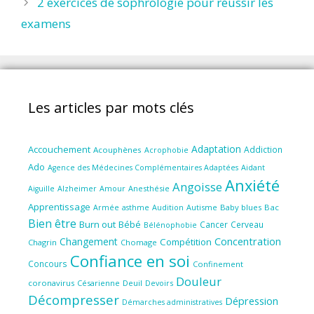
2 exercices de sophrologie pour réussir les
examens
Les articles par mots clés
Adaptation
Accouchement
Addiction
Acouphènes
Acrophobie
Ado
Aidant
Agence des Médecines Complémentaires Adaptées
Anxiété
Angoisse
Amour
Anesthésie
Aiguille
Alzheimer
Apprentissage
Audition
Autisme
Baby blues
Bac
Armée
asthme
Bien être
Burn out
Bébé
Cancer
Cerveau
Bélénophobie
Concentration
Changement
Compétition
Chagrin
Chomage
Confiance en soi
Concours
Confinement
Douleur
coronavirus
Césarienne
Deuil
Devoirs
Décompresser
Dépression
Démarches administratives