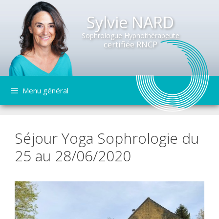
Sylvie NARD
Sophrologue Hypnothérapeute
certifiée RNCP
Aller
Menu général
au
contenu
Séjour Yoga Sophrologie du
25 au 28/06/2020