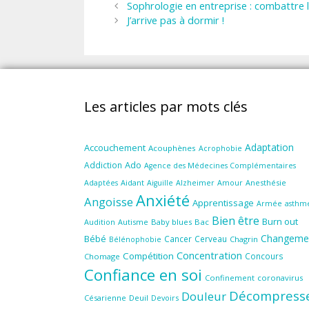
Sophrologie en entreprise : combattre le
J’arrive pas à dormir !
Les articles par mots clés
Adaptation
Accouchement
Acouphènes
Acrophobie
Ado
Addiction
Agence des Médecines Complémentaires
Aidant
Amour
Anesthésie
Adaptées
Aiguille
Alzheimer
Anxiété
Angoisse
Apprentissage
Armée
asthm
Bien être
Burn out
Audition
Autisme
Baby blues
Bac
Changeme
Bébé
Cancer
Cerveau
Chagrin
Bélénophobie
Concentration
Compétition
Concours
Chomage
Confiance en soi
Confinement
coronavirus
Décompress
Douleur
Césarienne
Deuil
Devoirs