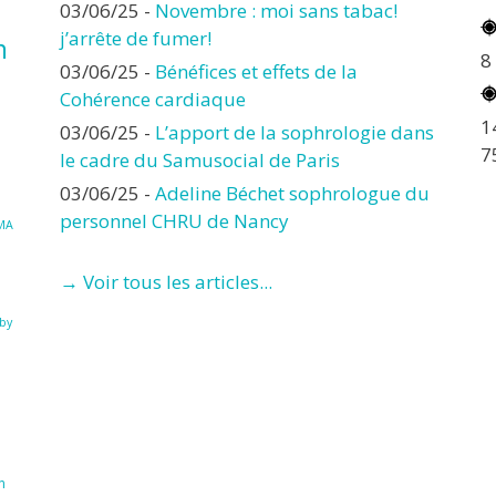
03/06/25
-
Novembre : moi sans tabac!
j’arrête de fumer!
n
8
03/06/25
-
Bénéfices et effets de la
Cohérence cardiaque
1
03/06/25
-
L’apport de la sophrologie dans
7
le cadre du Samusocial de Paris
03/06/25
-
Adeline Béchet sophrologue du
personnel CHRU de Nancy
MA
→ Voir tous les articles...
à
by
n