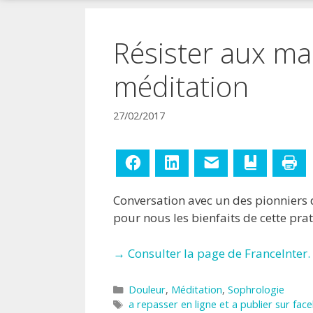
!
Résister aux ma
méditation
27/02/2017
Facebook
LinkedIn
E-mail
Ajouter aux
Im
Conversation avec un des pionniers d
pour nous les bienfaits de cette pra
→ Consulter la page de FranceInter.
Catégories
Douleur
,
Méditation
,
Sophrologie
Étiquettes
a repasser en ligne et a publier sur fac