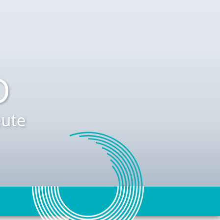
D
ute