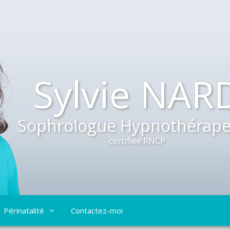
Sylvie NAR
Sophrologue Hypnothérape
certifiée RNCP
Périnatalité
Contactez-moi