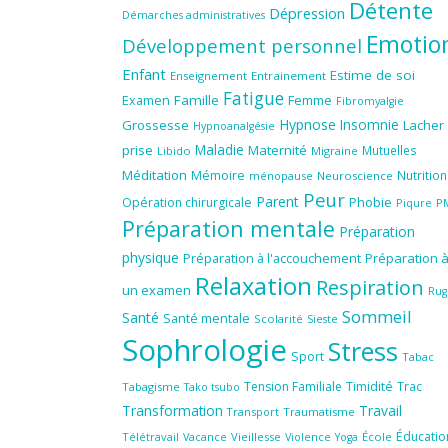
Détente
Dépression
Démarches administratives
Emotio
Développement personnel
Enfant
Estime de soi
Enseignement
Entrainement
Fatigue
Famille
Femme
Examen
Fibromyalgie
Hypnose
Insomnie
Grossesse
Lacher
Hypnoanalgésie
Maladie
prise
Maternité
Mutuelles
Libido
Migraine
Méditation
Mémoire
Nutrition
ménopause
Neuroscience
Peur
Parent
Phobie
Opération chirurgicale
Piqure
P
Préparation mentale
Préparation
physique
Préparation à l'accouchement
Préparation 
Relaxation
Respiration
un examen
Rug
Sommeil
Santé
Santé mentale
Scolarité
Sieste
Sophrologie
Stress
Sport
Tabac
Tension Familiale
Timidité
Trac
Tabagisme
Tako tsubo
Transformation
Travail
Transport
Traumatisme
Éducatio
Télétravail
Vieillesse
Violence
École
Vacance
Yoga