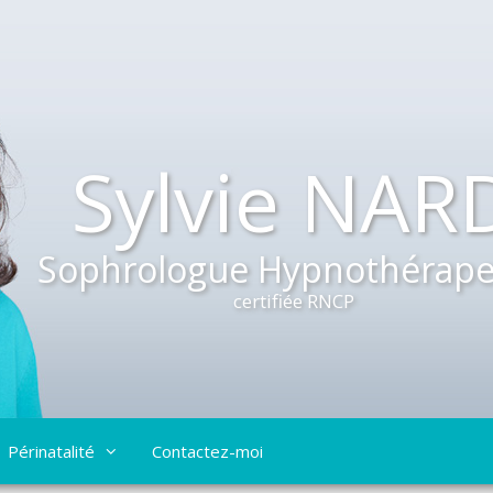
Sylvie NAR
Sophrologue Hypnothérape
certifiée RNCP
Périnatalité
Contactez-moi