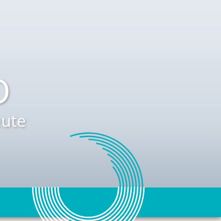
D
ute