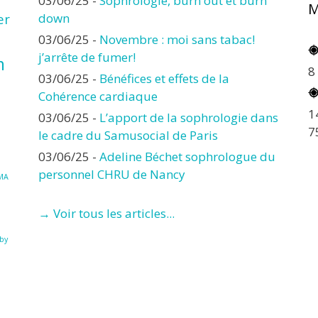
03/06/25
-
Sophrologie, burn out et burn
M
er
down
03/06/25
-
Novembre : moi sans tabac!
j’arrête de fumer!
n
8
03/06/25
-
Bénéfices et effets de la
Cohérence cardiaque
1
03/06/25
-
L’apport de la sophrologie dans
7
le cadre du Samusocial de Paris
03/06/25
-
Adeline Béchet sophrologue du
personnel CHRU de Nancy
MA
→ Voir tous les articles...
à
by