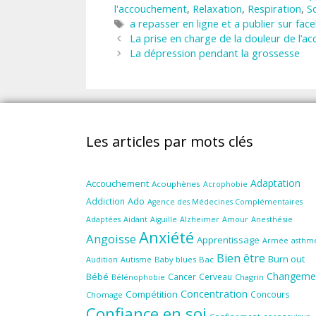
l'accouchement
,
Relaxation
,
Respiration
,
S
Étiquettes
a repasser en ligne et a publier sur fac
La prise en charge de la douleur de l’
La dépression pendant la grossesse
Les articles par mots clés
Adaptation
Accouchement
Acouphènes
Acrophobie
Ado
Addiction
Agence des Médecines Complémentaires
Aidant
Amour
Anesthésie
Adaptées
Aiguille
Alzheimer
Anxiété
Angoisse
Apprentissage
Armée
asthm
Bien être
Burn out
Audition
Autisme
Baby blues
Bac
Changeme
Bébé
Cancer
Cerveau
Chagrin
Bélénophobie
Concentration
Compétition
Concours
Chomage
Confiance en soi