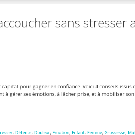
accoucher sans stresser a
 favoris
primer
apital pour gagner en confiance. Voici 4 conseils issus 
t à gérer ses émotions, à lâcher prise, et à mobiliser son
resser
,
Détente
,
Douleur
,
Emotion
,
Enfant
,
Femme
,
Grossesse
,
Mat