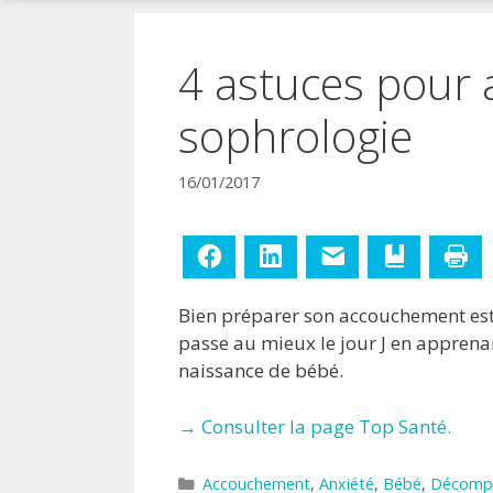
!
4 astuces pour 
sophrologie
16/01/2017
Facebook
LinkedIn
E-mail
Ajouter aux
Im
Bien préparer son accouchement est c
passe au mieux le jour J en apprenan
naissance de bébé.
→ Consulter la page Top Santé.
Catégories
Accouchement
,
Anxiété
,
Bébé
,
Décomp