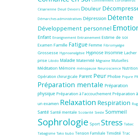
Confinement
coronavirus
Décompress
Douleur
Césarienne
Deuil
Devoirs
Détente
Dépression
Démarches administratives
Emotio
Développement personnel
Enfant
Estime de soi
Enseignement
Entrainement
Fatigue
Famille
Femme
Examen
Fibromyalgie
Hypnose
Insomnie
Grossesse
Lacher
Hypnoanalgésie
Maladie
prise
Maternité
Mutuelles
Libido
Migraine
Méditation
Mémoire
Nutrition
ménopause
Neuroscience
Peur
Parent
Phobie
Opération chirurgicale
Piqure
P
Préparation mentale
Préparation
physique
Préparation à l'accouchement
Préparation 
Relaxation
Respiration
un examen
Rug
Sommeil
Santé
Santé mentale
Scolarité
Sieste
Sophrologie
Stress
Sport
Tabac
Tension Familiale
Timidité
Trac
Tabagisme
Tako tsubo