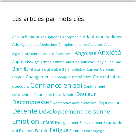
Les articles par mots clés
Adaptation
Accouchement
Addiction
Acouphènes
Acrophobie
Ado
Aidant
Agence des Médecines Complémentaires Adaptées
Anxiété
Angoisse
Amour
Anesthésie
Aiguille
Alzheimer
Apprentissage
Audition
Autisme
Baby blues
Bac
Armée
asthme
Bien être
Burn out
Bébé
Cancer
Cerveau
Bélénophobie
Concentration
Changement
Compétition
Chagrin
Chomage
Confiance en soi
Concours
Confinement
Douleur
coronavirus
Césarienne
Deuil
Devoirs
Décompresser
Dépression
Démarches administratives
Détente
Développement personnel
Emotion
Enfant
Estime de
Enseignement
Entrainement
Fatigue
soi
Famille
Femme
Examen
Fibromyalgie