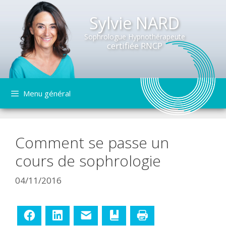
Sylvie NARD
Sophrologue Hypnothérapeute
certifiée RNCP
Aller
Menu général
au
contenu
Comment se passe un
cours de sophrologie
04/11/2016
Facebook
LinkedIn
E-mail
Ajouter aux favoris
Imprimer