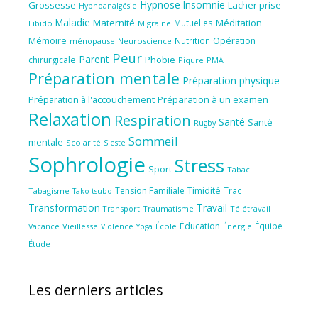
Hypnose
Insomnie
Grossesse
Lacher prise
Hypnoanalgésie
Maladie
Maternité
Méditation
Mutuelles
Libido
Migraine
Mémoire
Nutrition
Opération
ménopause
Neuroscience
Peur
Parent
Phobie
chirurgicale
Piqure
PMA
Préparation mentale
Préparation physique
Préparation à l'accouchement
Préparation à un examen
Relaxation
Respiration
Santé
Santé
Rugby
Sommeil
mentale
Scolarité
Sieste
Sophrologie
Stress
Sport
Tabac
Tension Familiale
Timidité
Trac
Tabagisme
Tako tsubo
Transformation
Travail
Transport
Traumatisme
Télétravail
Éducation
Équipe
Vieillesse
Violence
École
Énergie
Vacance
Yoga
Étude
Les derniers articles