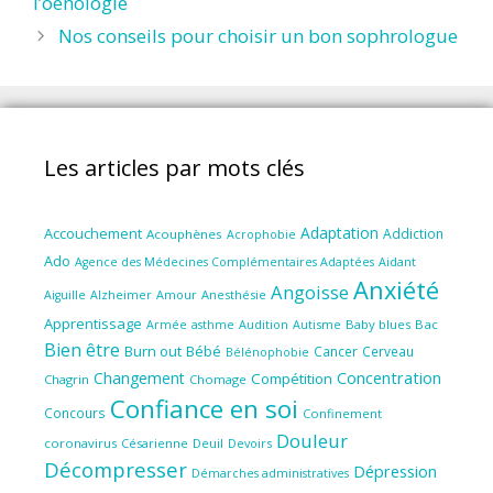
l’oenologie
Nos conseils pour choisir un bon sophrologue
Les articles par mots clés
Adaptation
Accouchement
Addiction
Acouphènes
Acrophobie
Ado
Aidant
Agence des Médecines Complémentaires Adaptées
Anxiété
Angoisse
Amour
Anesthésie
Aiguille
Alzheimer
Apprentissage
Audition
Autisme
Baby blues
Bac
Armée
asthme
Bien être
Burn out
Bébé
Cancer
Cerveau
Bélénophobie
Concentration
Changement
Compétition
Chagrin
Chomage
Confiance en soi
Concours
Confinement
Douleur
coronavirus
Césarienne
Deuil
Devoirs
Décompresser
Dépression
Démarches administratives