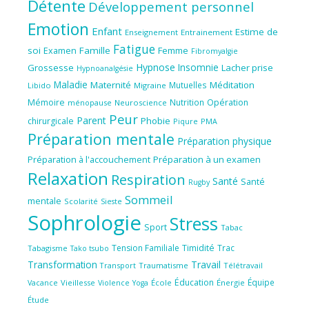
Détente
Développement personnel
Emotion
Enfant
Estime de
Enseignement
Entrainement
Fatigue
soi
Famille
Femme
Examen
Fibromyalgie
Hypnose
Insomnie
Grossesse
Lacher prise
Hypnoanalgésie
Maladie
Maternité
Méditation
Mutuelles
Libido
Migraine
Mémoire
Nutrition
Opération
ménopause
Neuroscience
Peur
Parent
Phobie
chirurgicale
Piqure
PMA
Préparation mentale
Préparation physique
Préparation à l'accouchement
Préparation à un examen
Relaxation
Respiration
Santé
Santé
Rugby
Sommeil
mentale
Scolarité
Sieste
Sophrologie
Stress
Sport
Tabac
Tension Familiale
Timidité
Trac
Tabagisme
Tako tsubo
Transformation
Travail
Transport
Traumatisme
Télétravail
Éducation
Équipe
Vieillesse
Violence
École
Énergie
Vacance
Yoga
Étude