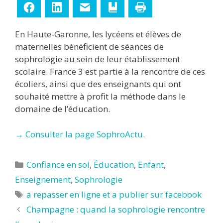
Facebook
LinkedIn
E-mail
Ajouter aux favoris
Imprimer
En Haute-Garonne, les lycéens et élèves de
maternelles bénéficient de séances de
sophrologie au sein de leur établissement
scolaire. France 3 est partie à la rencontre de ces
écoliers, ainsi que des enseignants qui ont
souhaité mettre à profit la méthode dans le
domaine de l’éducation.
→ Consulter la page SophroActu.
Catégories
Confiance en soi
,
Éducation
,
Enfant
,
Enseignement
,
Sophrologie
Étiquettes
a repasser en ligne et a publier sur facebook
Champagne : quand la sophrologie rencontre