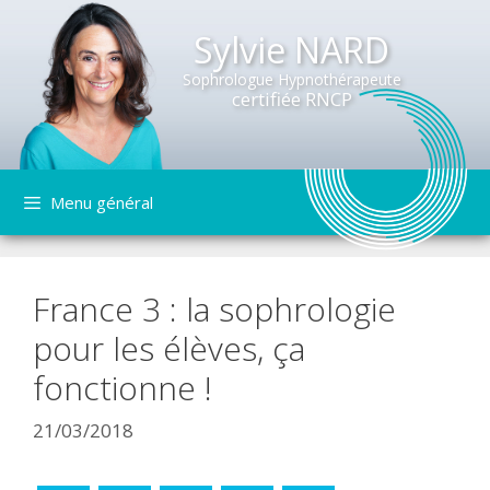
Sylvie NARD
Sophrologue Hypnothérapeute
certifiée RNCP
Aller
Menu général
au
contenu
France 3 : la sophrologie
pour les élèves, ça
fonctionne !
21/03/2018