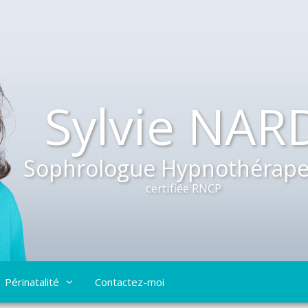
Sylvie NAR
Sophrologue Hypnothérape
certifiée RNCP
Périnatalité
Contactez-moi