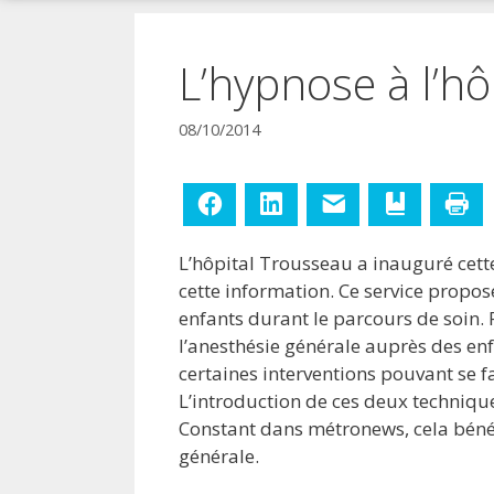
!
L’hypnose à l’h
08/10/2014
Facebook
LinkedIn
E-mail
Ajouter aux
Im
L’hôpital Trousseau a inauguré cett
cette information. Ce service propose
enfants durant le parcours de soin.
l’anesthésie générale auprès des enf
certaines interventions pouvant se f
L’introduction de ces deux technique
Constant dans métronews, cela bénéf
générale.