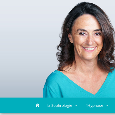
Aller
Bienvenue
la Sophrologie
l’Hypnose
au
contenu