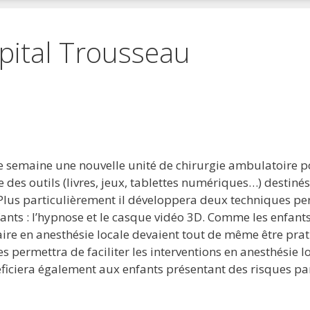
ôpital Trousseau
 favoris
primer
e semaine une nouvelle unité de chirurgie ambulatoire po
 des outils (livres, jeux, tablettes numériques…) destinés 
 Plus particulièrement il développera deux techniques per
ants : l’hypnose et le casque vidéo 3D. Comme les enfant
aire en anesthésie locale devaient tout de même être pra
s permettra de faciliter les interventions en anesthésie l
iciera également aux enfants présentant des risques parti