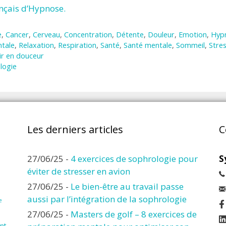
ançais d’Hypnose.
e
,
Cancer
,
Cerveau
,
Concentration
,
Détente
,
Douleur
,
Emotion
,
Hyp
tale
,
Relaxation
,
Respiration
,
Santé
,
Santé mentale
,
Sommeil
,
Stre
rir en douceur
ologie
Les derniers articles
C
27/06/25
-
4 exercices de sophrologie pour
S
éviter de stresser en avion
27/06/25
-
Le bien-être au travail passe
aussi par l’intégration de la sophrologie
e
27/06/25
-
Masters de golf – 8 exercices de
nt