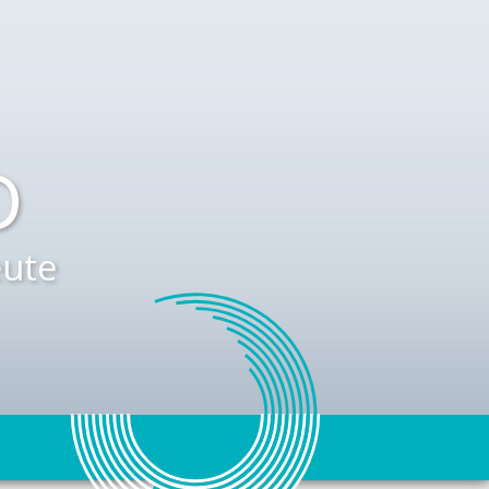
D
ute