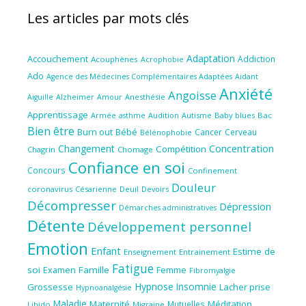
Les articles par mots clés
Adaptation
Accouchement
Addiction
Acouphènes
Acrophobie
Ado
Aidant
Agence des Médecines Complémentaires Adaptées
Anxiété
Angoisse
Amour
Anesthésie
Aiguille
Alzheimer
Apprentissage
Audition
Autisme
Baby blues
Bac
Armée
asthme
Bien être
Burn out
Bébé
Cancer
Cerveau
Bélénophobie
Concentration
Changement
Compétition
Chagrin
Chomage
Confiance en soi
Concours
Confinement
Douleur
coronavirus
Césarienne
Deuil
Devoirs
Décompresser
Dépression
Démarches administratives
Détente
Développement personnel
Emotion
Enfant
Estime de
Enseignement
Entrainement
Fatigue
soi
Famille
Femme
Examen
Fibromyalgie
Hypnose
Insomnie
Grossesse
Lacher prise
Hypnoanalgésie
Maladie
Maternité
Méditation
Mutuelles
Libido
Migraine