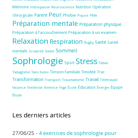
Mémoire
Nutrition
Opération
ménopause
Neuroscience
Peur
Parent
Phobie
chirurgicale
Piqure
PMA
Préparation mentale
Préparation physique
Préparation à l'accouchement
Préparation à un examen
Relaxation
Respiration
Santé
Santé
Rugby
Sommeil
mentale
Scolarité
Sieste
Sophrologie
Stress
Sport
Tabac
Tension Familiale
Timidité
Trac
Tabagisme
Tako tsubo
Transformation
Travail
Transport
Traumatisme
Télétravail
Éducation
Équipe
Vieillesse
Violence
École
Énergie
Vacance
Yoga
Étude
Les derniers articles
27/06/25
-
4 exercices de sophrologie pour