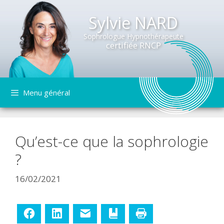
Sylvie NARD
Sophrologue Hypnothérapeute
certifiée RNCP
Aller
Menu général
au
contenu
Qu’est-ce que la sophrologie
?
16/02/2021
Facebook
LinkedIn
E-mail
Ajouter aux favoris
Imprimer