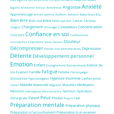
Anxiété
Angoisse
Amour
Anesthésie
Aiguille
Alzheimer
Apprentissage
Audition
Autisme
Baby blues
Bac
Armée
asthme
Bien être
Burn out
Bébé
Cancer
Cerveau
Bélénophobie
Concentration
Changement
Compétition
Chagrin
Chomage
Confiance en soi
Concours
Confinement
Douleur
coronavirus
Césarienne
Deuil
Devoirs
Décompresser
Dépression
Démarches administratives
Détente
Développement personnel
Emotion
Enfant
Estime de
Enseignement
Entrainement
Fatigue
soi
Famille
Femme
Examen
Fibromyalgie
Hypnose
Insomnie
Grossesse
Lacher prise
Hypnoanalgésie
Maladie
Maternité
Méditation
Mutuelles
Libido
Migraine
Mémoire
Nutrition
Opération
ménopause
Neuroscience
Peur
Parent
Phobie
chirurgicale
Piqure
PMA
Préparation mentale
Préparation physique
Préparation à l'accouchement
Préparation à un examen