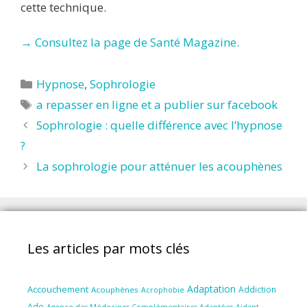
cette technique.
→ Consultez la page de Santé Magazine.
Catégories
Hypnose
,
Sophrologie
Étiquettes
a repasser en ligne et a publier sur facebook
Sophrologie : quelle différence avec l’hypnose
?
La sophrologie pour atténuer les acouphènes
Les articles par mots clés
Adaptation
Accouchement
Addiction
Acouphènes
Acrophobie
Ado
Aidant
Agence des Médecines Complémentaires Adaptées