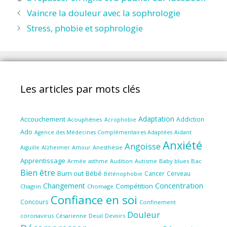
Vaincre la douleur avec la sophrologie
Stress, phobie et sophrologie
Les articles par mots clés
Adaptation
Accouchement
Addiction
Acouphènes
Acrophobie
Ado
Aidant
Agence des Médecines Complémentaires Adaptées
Anxiété
Angoisse
Amour
Anesthésie
Aiguille
Alzheimer
Apprentissage
Audition
Autisme
Baby blues
Bac
Armée
asthme
Bien être
Burn out
Bébé
Cancer
Cerveau
Bélénophobie
Concentration
Changement
Compétition
Chagrin
Chomage
Confiance en soi
Concours
Confinement
Douleur
coronavirus
Césarienne
Deuil
Devoirs