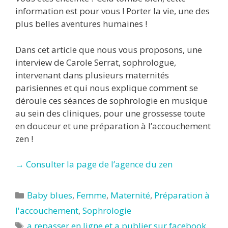
information est pour vous ! Porter la vie, une des
plus belles aventures humaines !
Dans cet article que nous vous proposons, une
interview de Carole Serrat, sophrologue,
intervenant dans plusieurs maternités
parisiennes et qui nous explique comment se
déroule ces séances de sophrologie en musique
au sein des cliniques, pour une grossesse toute
en douceur et une préparation à l’accouchement
zen !
→ Consulter la page de l’agence du zen
Catégories
Baby blues
,
Femme
,
Maternité
,
Préparation à
l'accouchement
,
Sophrologie
Étiquettes
a repasser en ligne et a publier sur facebook