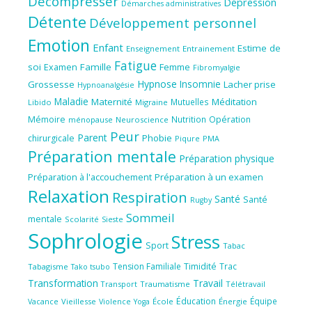
Décompresser
Dépression
Démarches administratives
Détente
Développement personnel
Emotion
Enfant
Estime de
Enseignement
Entrainement
Fatigue
soi
Famille
Femme
Examen
Fibromyalgie
Hypnose
Insomnie
Grossesse
Lacher prise
Hypnoanalgésie
Maladie
Maternité
Méditation
Mutuelles
Libido
Migraine
Mémoire
Nutrition
Opération
ménopause
Neuroscience
Peur
Parent
Phobie
chirurgicale
Piqure
PMA
Préparation mentale
Préparation physique
Préparation à l'accouchement
Préparation à un examen
Relaxation
Respiration
Santé
Santé
Rugby
Sommeil
mentale
Scolarité
Sieste
Sophrologie
Stress
Sport
Tabac
Tension Familiale
Timidité
Trac
Tabagisme
Tako tsubo
Transformation
Travail
Transport
Traumatisme
Télétravail
Éducation
Équipe
Vieillesse
Violence
École
Énergie
Vacance
Yoga