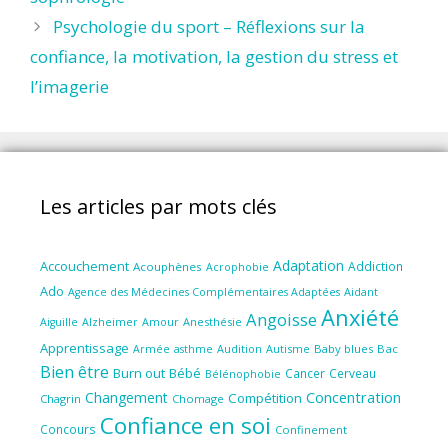
Psychologie du sport – Réflexions sur la
confiance, la motivation, la gestion du stress et
l’imagerie
Les articles par mots clés
Adaptation
Accouchement
Addiction
Acouphènes
Acrophobie
Ado
Aidant
Agence des Médecines Complémentaires Adaptées
Anxiété
Angoisse
Amour
Anesthésie
Aiguille
Alzheimer
Apprentissage
Audition
Autisme
Baby blues
Bac
Armée
asthme
Bien être
Burn out
Bébé
Cancer
Cerveau
Bélénophobie
Concentration
Changement
Compétition
Chagrin
Chomage
Confiance en soi
Concours
Confinement