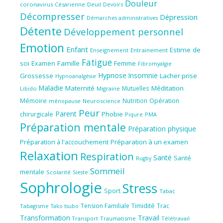
Douleur
coronavirus
Césarienne
Deuil
Devoirs
Décompresser
Dépression
Démarches administratives
Détente
Développement personnel
Emotion
Enfant
Estime de
Enseignement
Entrainement
Fatigue
soi
Famille
Femme
Examen
Fibromyalgie
Hypnose
Insomnie
Grossesse
Lacher prise
Hypnoanalgésie
Maladie
Maternité
Méditation
Mutuelles
Libido
Migraine
Mémoire
Nutrition
Opération
ménopause
Neuroscience
Peur
Parent
Phobie
chirurgicale
Piqure
PMA
Préparation mentale
Préparation physique
Préparation à l'accouchement
Préparation à un examen
Relaxation
Respiration
Santé
Santé
Rugby
Sommeil
mentale
Scolarité
Sieste
Sophrologie
Stress
Sport
Tabac
Tension Familiale
Timidité
Trac
Tabagisme
Tako tsubo
Transformation
Travail
Transport
Traumatisme
Télétravail