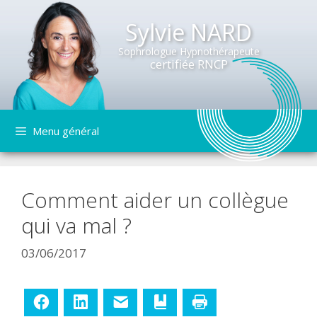
Sylvie NARD
Sophrologue Hypnothérapeute
certifiée RNCP
Aller
Menu général
au
contenu
Comment aider un collègue
qui va mal ?
03/06/2017
Facebook
LinkedIn
E-mail
Ajouter aux favoris
Imprimer