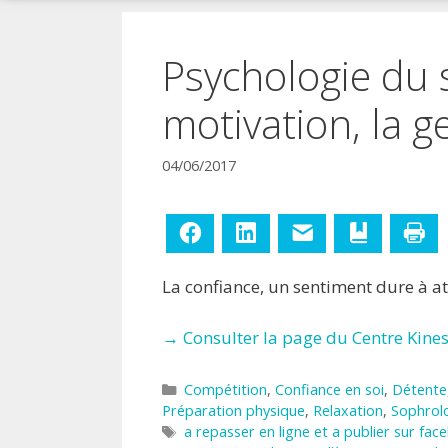
!
Psychologie du s
motivation, la g
04/06/2017
Facebook
LinkedIn
E-mail
Ajouter aux
Im
La confiance, un sentiment dure à at
→ Consulter la page du Centre Kines
Catégories
Compétition
,
Confiance en soi
,
Détente
Préparation physique
,
Relaxation
,
Sophrol
Étiquettes
a repasser en ligne et a publier sur fac