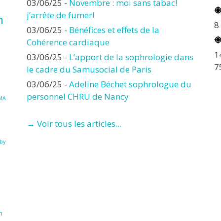
03/06/25
-
Novembre : moi sans tabac!
j’arrête de fumer!
n
8
03/06/25
-
Bénéfices et effets de la
Cohérence cardiaque
1
03/06/25
-
L’apport de la sophrologie dans
7
le cadre du Samusocial de Paris
03/06/25
-
Adeline Béchet sophrologue du
personnel CHRU de Nancy
MA
→ Voir tous les articles...
à
by
n