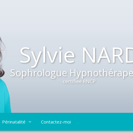
Sylvie NAR
Sophrologue Hypnothérape
certifiée RNCP
Périnatalité
Contactez-moi