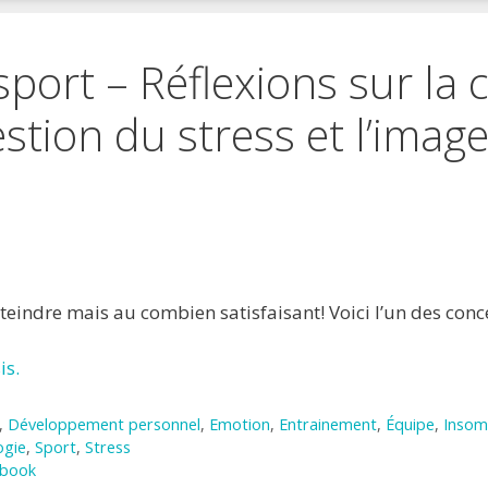
port – Réflexions sur la c
estion du stress et l’image
 favoris
primer
teindre mais au combien satisfaisant! Voici l’un des conc
is.
,
Développement personnel
,
Emotion
,
Entrainement
,
Équipe
,
Insom
ogie
,
Sport
,
Stress
ebook