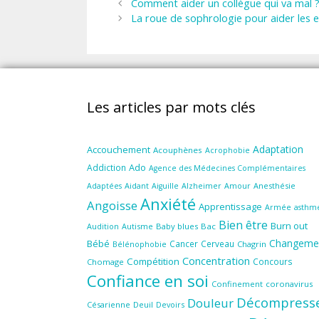
Comment aider un collègue qui va mal 
La roue de sophrologie pour aider les e
Les articles par mots clés
Adaptation
Accouchement
Acouphènes
Acrophobie
Ado
Addiction
Agence des Médecines Complémentaires
Aidant
Amour
Anesthésie
Adaptées
Aiguille
Alzheimer
Anxiété
Angoisse
Apprentissage
Armée
asthm
Bien être
Burn out
Audition
Autisme
Baby blues
Bac
Changeme
Bébé
Cancer
Cerveau
Chagrin
Bélénophobie
Concentration
Compétition
Concours
Chomage
Confiance en soi
Confinement
coronavirus
Décompress
Douleur
Césarienne
Deuil
Devoirs