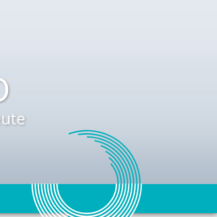
D
ute