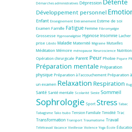
Détente
Dépression
Démarches administratives
Emotio
Développement personnel
Enfant
Estime de soi
Enseignement
Entrainement
Fatigue
Famille
Femme
Examen
Fibromyalgie
Hypnose
Insomnie
Grossesse
Lacher
Hypnoanalgésie
Maladie
prise
Maternité
Mutuelles
Libido
Migraine
Méditation
Mémoire
Nutrition
ménopause
Neuroscience
Peur
Parent
Phobie
Opération chirurgicale
Piqure
P
Préparation mentale
Préparation
physique
Préparation à l'accouchement
Préparation 
Relaxation
Respiration
un examen
Rug
Sommeil
Santé
Santé mentale
Scolarité
Sieste
Sophrologie
Stress
Sport
Tabac
Tension Familiale
Timidité
Trac
Tabagisme
Tako tsubo
Transformation
Travail
Transport
Traumatisme
Éducatio
Télétravail
Vieillesse
Violence
École
Vacance
Yoga