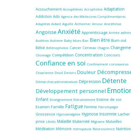
Adaptation
Accouchement
Acouphènes
Acrophobie
Ado
Addiction
Agence des Médecines Complémentaires
Aidant
Amour
Anesthésie
Adaptées
Aiguille
Alzheimer
Anxiété
Angoisse
Apprentissage
Armée
asthm
Bien être
Burn out
Audition
Autisme
Baby blues
Bac
Changeme
Bébé
Cancer
Cerveau
Chagrin
Bélénophobie
Concentration
Compétition
Concours
Chomage
Confiance en soi
Confinement
coronavirus
Décompress
Douleur
Césarienne
Deuil
Devoirs
Détente
Dépression
Démarches administratives
Emotio
Développement personnel
Enfant
Estime de soi
Enseignement
Entrainement
Fatigue
Famille
Femme
Examen
Fibromyalgie
Hypnose
Insomnie
Grossesse
Lacher
Hypnoanalgésie
Maladie
prise
Maternité
Mutuelles
Libido
Migraine
Méditation
Mémoire
Nutrition
ménopause
Neuroscience