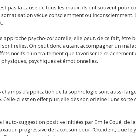
t pas la cause de tous les maux, ils ont souvent pour coro
ne somatisation vécue consciemment ou inconsciemment. L
t.
e approche psycho-corporelle, elle peut, de ce fait, être 
al sont reliés. On peut donc autant accompagner un mala
ffets nocifs d’un traitement que favoriser le relâchemen
s physiques, psychiques et émotionnelles.
hamps d’application de la sophrologie sont aussi larges, 
 Celle-ci est en effet plurielle dès son origine : une sor
e l’auto-suggestion positive initiées par Emile Coué, de l
laxation progressive de Jacobson pour l’Occident, que le 