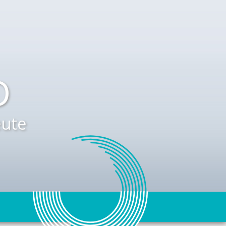
D
ute