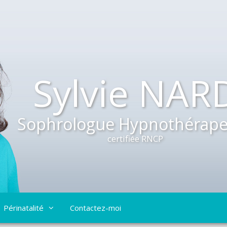
Sylvie NAR
Sophrologue Hypnothérape
certifiée RNCP
Périnatalité
Contactez-moi