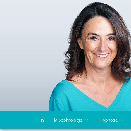
Aller
Bienvenue
la Sophrologie
l’Hypnose
au
contenu