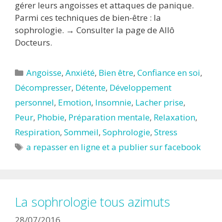
gérer leurs angoisses et attaques de panique.
Parmi ces techniques de bien-être : la
sophrologie. → Consulter la page de Allô
Docteurs.
Catégories
Angoisse
,
Anxiété
,
Bien être
,
Confiance en soi
,
Décompresser
,
Détente
,
Développement
personnel
,
Emotion
,
Insomnie
,
Lacher prise
,
Peur
,
Phobie
,
Préparation mentale
,
Relaxation
,
Respiration
,
Sommeil
,
Sophrologie
,
Stress
Étiquettes
a repasser en ligne et a publier sur facebook
La sophrologie tous azimuts
28/07/2016