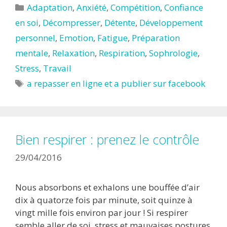
Catégories
Adaptation
,
Anxiété
,
Compétition
,
Confiance
en soi
,
Décompresser
,
Détente
,
Développement
personnel
,
Emotion
,
Fatigue
,
Préparation
mentale
,
Relaxation
,
Respiration
,
Sophrologie
,
Stress
,
Travail
Étiquettes
a repasser en ligne et a publier sur facebook
Bien respirer : prenez le contrôle
29/04/2016
Nous absorbons et exhalons une bouffée d’air
dix à quatorze fois par minute, soit quinze à
vingt mille fois environ par jour ! Si respirer
semble aller de soi, stress et mauvaises postures