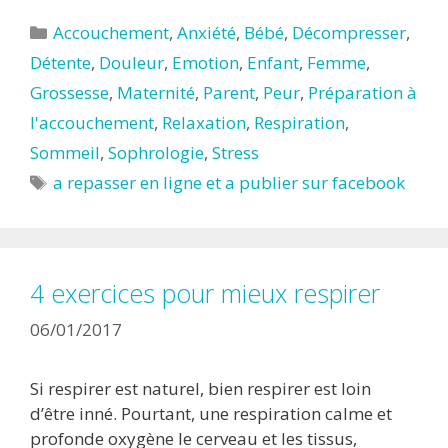
Catégories
Accouchement
,
Anxiété
,
Bébé
,
Décompresser
,
Détente
,
Douleur
,
Emotion
,
Enfant
,
Femme
,
Grossesse
,
Maternité
,
Parent
,
Peur
,
Préparation à
l'accouchement
,
Relaxation
,
Respiration
,
Sommeil
,
Sophrologie
,
Stress
Étiquettes
a repasser en ligne et a publier sur facebook
4 exercices pour mieux respirer
06/01/2017
Si respirer est naturel, bien respirer est loin
d’être inné. Pourtant, une respiration calme et
profonde oxygène le cerveau et les tissus,