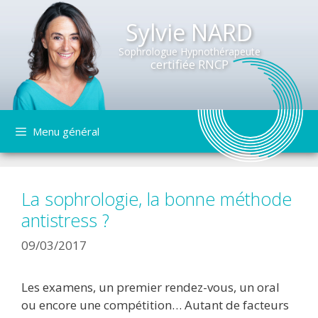
Sylvie NARD
Sophrologue Hypnothérapeute
certifiée RNCP
Aller
Menu général
au
contenu
La sophrologie, la bonne méthode
antistress ?
09/03/2017
Les examens, un premier rendez-vous, un oral
ou encore une compétition… Autant de facteurs