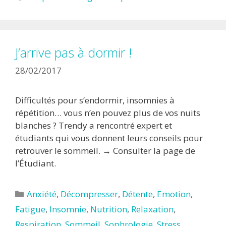
J’arrive pas à dormir !
28/02/2017
Difficultés pour s’endormir, insomnies à
répétition… vous n’en pouvez plus de vos nuits
blanches ? Trendy a rencontré expert et
étudiants qui vous donnent leurs conseils pour
retrouver le sommeil. → Consulter la page de
l’Étudiant.
Catégories
Anxiété
,
Décompresser
,
Détente
,
Emotion
,
Fatigue
,
Insomnie
,
Nutrition
,
Relaxation
,
Respiration
,
Sommeil
,
Sophrologie
,
Stress