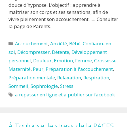
douce d’hypnose. L’objectif : apprendre à
maîtriser son corps et ses sensations, afin de
vivre pleinement son accouchement. → Consulter
la page de Parents.
Catégories
Accouchement
,
Anxiété
,
Bébé
,
Confiance en
soi
,
Décompresser
,
Détente
,
Développement
personnel
,
Douleur
,
Emotion
,
Femme
,
Grossesse
,
Maternité
,
Peur
,
Préparation à l'accouchement
,
Préparation mentale
,
Relaxation
,
Respiration
,
Sommeil
,
Sophrologie
,
Stress
Étiquettes
a repasser en ligne et a publier sur facebook
À Toulouse, le stress de la PACES