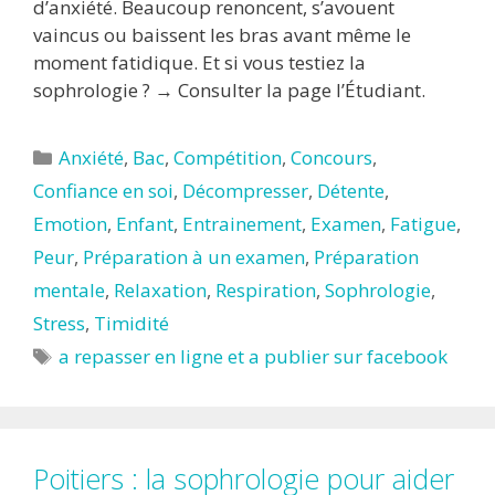
d’anxiété. Beaucoup renoncent, s’avouent
vaincus ou baissent les bras avant même le
moment fatidique. Et si vous testiez la
sophrologie ? → Consulter la page l’Étudiant.
Catégories
Anxiété
,
Bac
,
Compétition
,
Concours
,
Confiance en soi
,
Décompresser
,
Détente
,
Emotion
,
Enfant
,
Entrainement
,
Examen
,
Fatigue
,
Peur
,
Préparation à un examen
,
Préparation
mentale
,
Relaxation
,
Respiration
,
Sophrologie
,
Stress
,
Timidité
Étiquettes
a repasser en ligne et a publier sur facebook
Poitiers : la sophrologie pour aider