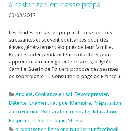
à rester zen en classe prépa
03/03/2017
Les études en classes préparatoires sont très
stressantes et souvent épuisantes pour des
élèves généralement éloignés de leur famille.
Pour les aider pendant leur scolarité et pour
apprendre à mieux gérer leur stress, le lycée
Camille Guérin de Poitiers propose des séances
de sophrologie. → Consulter la page de France 3.
Catégories
Anxiété
,
Confiance en soi
,
Décompresser
,
Détente
,
Examen
,
Fatigue
,
Mémoire
,
Préparation
à un examen
,
Préparation mentale
,
Relaxation
,
Respiration
,
Sophrologie
,
Stress
Étiquettes
a repasser en ligne et a publier sur facebook