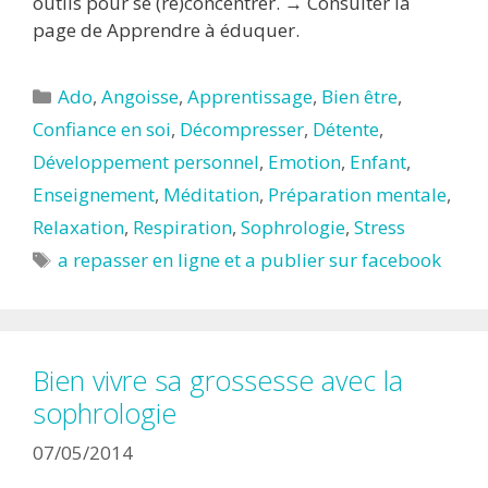
outils pour se (re)concentrer. → Consulter la
page de Apprendre à éduquer.
Catégories
Ado
,
Angoisse
,
Apprentissage
,
Bien être
,
Confiance en soi
,
Décompresser
,
Détente
,
Développement personnel
,
Emotion
,
Enfant
,
Enseignement
,
Méditation
,
Préparation mentale
,
Relaxation
,
Respiration
,
Sophrologie
,
Stress
Étiquettes
a repasser en ligne et a publier sur facebook
Bien vivre sa grossesse avec la
sophrologie
07/05/2014