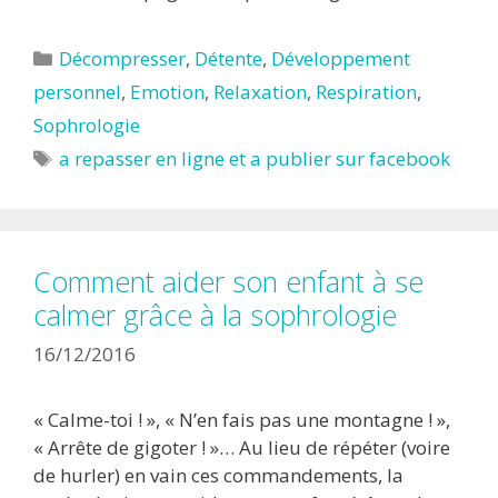
Catégories
Décompresser
,
Détente
,
Développement
personnel
,
Emotion
,
Relaxation
,
Respiration
,
Sophrologie
Étiquettes
a repasser en ligne et a publier sur facebook
Comment aider son enfant à se
calmer grâce à la sophrologie
16/12/2016
« Calme-toi ! », « N’en fais pas une montagne ! »,
« Arrête de gigoter ! »… Au lieu de répéter (voire
de hurler) en vain ces commandements, la