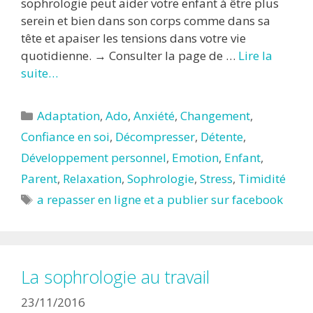
sophrologie peut aider votre enfant à être plus
serein et bien dans son corps comme dans sa
tête et apaiser les tensions dans votre vie
quotidienne. → Consulter la page de …
Lire la
suite…
Catégories
Adaptation
,
Ado
,
Anxiété
,
Changement
,
Confiance en soi
,
Décompresser
,
Détente
,
Développement personnel
,
Emotion
,
Enfant
,
Parent
,
Relaxation
,
Sophrologie
,
Stress
,
Timidité
Étiquettes
a repasser en ligne et a publier sur facebook
La sophrologie au travail
23/11/2016