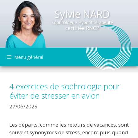
Sylvie NARD
Sophrologue Hypnothérapeute
certifiée RNCP
Aller
Menu général
au
contenu
4 exercices de sophrologie pour
éviter de stresser en avion
27/06/2025
Les départs, comme les retours de vacances, sont
souvent synonymes de stress, encore plus quand