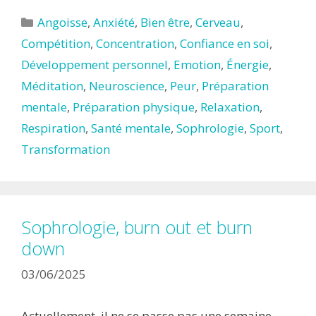
Catégories
Angoisse
,
Anxiété
,
Bien être
,
Cerveau
,
Compétition
,
Concentration
,
Confiance en soi
,
Développement personnel
,
Emotion
,
Énergie
,
Méditation
,
Neuroscience
,
Peur
,
Préparation
mentale
,
Préparation physique
,
Relaxation
,
Respiration
,
Santé mentale
,
Sophrologie
,
Sport
,
Transformation
Sophrologie, burn out et burn
down
03/06/2025
Actuellement, il ne se passe pas une semaine