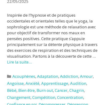
22/05/2025
Inspirée de l’hypnose et de pratiques
occidentales et orientales telles que le yoga, la
sophrologie est une méthode de relaxation avec
pour objectif de transformer nos maux en
pensées positives. Cette pratique s’appuie
principalement sur la détente physique à travers
des exercices de respiration et des techniques de
visualisation. Partons à la découverte de cette …
Lire la suite…
Catégories
Acouphènes
,
Adaptation
,
Addiction
,
Amour
,
Angoisse
,
Anxiété
,
Apprentissage
,
Audition
,
Bébé
,
Bien être
,
Burn out
,
Cancer
,
Chagrin
,
Changement
,
Compétition
,
Concentration
,
Confiance en soi
,
Décompresser
,
Dépression
,