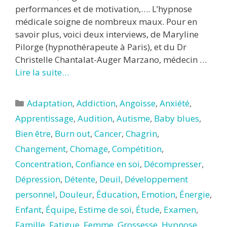
performances et de motivation,…. L’hypnose
médicale soigne de nombreux maux. Pour en
savoir plus, voici deux interviews, de Maryline
Pilorge (hypnothérapeute à Paris), et du Dr
Christelle Chantalat-Auger Marzano, médecin …
Lire la suite…
Catégories
Adaptation
,
Addiction
,
Angoisse
,
Anxiété
,
Apprentissage
,
Audition
,
Autisme
,
Baby blues
,
Bien être
,
Burn out
,
Cancer
,
Chagrin
,
Changement
,
Chomage
,
Compétition
,
Concentration
,
Confiance en soi
,
Décompresser
,
Dépression
,
Détente
,
Deuil
,
Développement
personnel
,
Douleur
,
Éducation
,
Emotion
,
Énergie
,
Enfant
,
Équipe
,
Estime de soi
,
Étude
,
Examen
,
Famille
,
Fatigue
,
Femme
,
Grossesse
,
Hypnose
,