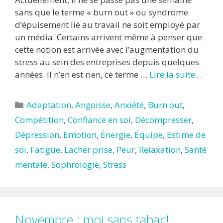
sans que le terme « burn out » ou syndrome
d’épuisement lié au travail ne soit employé par
un média. Certains arrivent même à penser que
cette notion est arrivée avec l’augmentation du
stress au sein des entreprises depuis quelques
années. Il n’en est rien, ce terme …
Lire la suite…
Catégories
Adaptation
,
Angoisse
,
Anxiété
,
Burn out
,
Compétition
,
Confiance en soi
,
Décompresser
,
Dépression
,
Emotion
,
Énergie
,
Équipe
,
Estime de
soi
,
Fatigue
,
Lacher prise
,
Peur
,
Relaxation
,
Santé
mentale
,
Sophrologie
,
Stress
Novembre : moi sans tabac!