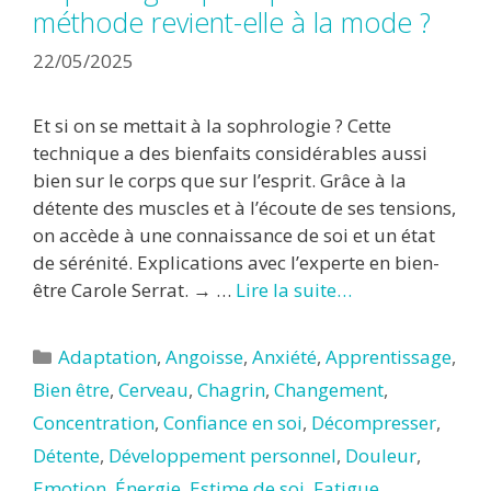
méthode revient-elle à la mode ?
22/05/2025
Et si on se mettait à la sophrologie ? Cette
technique a des bienfaits considérables aussi
bien sur le corps que sur l’esprit. Grâce à la
détente des muscles et à l’écoute de ses tensions,
on accède à une connaissance de soi et un état
de sérénité. Explications avec l’experte en bien-
être Carole Serrat. → …
Lire la suite…
Catégories
Adaptation
,
Angoisse
,
Anxiété
,
Apprentissage
,
Bien être
,
Cerveau
,
Chagrin
,
Changement
,
Concentration
,
Confiance en soi
,
Décompresser
,
Détente
,
Développement personnel
,
Douleur
,
Emotion
,
Énergie
,
Estime de soi
,
Fatigue
,