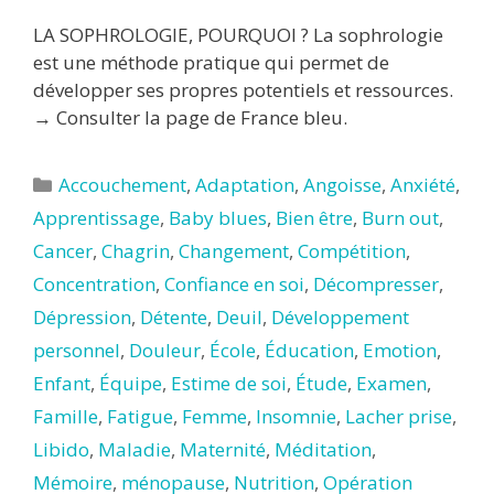
LA SOPHROLOGIE, POURQUOI ? La sophrologie
est une méthode pratique qui permet de
développer ses propres potentiels et ressources.
→ Consulter la page de France bleu.
Catégories
Accouchement
,
Adaptation
,
Angoisse
,
Anxiété
,
Apprentissage
,
Baby blues
,
Bien être
,
Burn out
,
Cancer
,
Chagrin
,
Changement
,
Compétition
,
Concentration
,
Confiance en soi
,
Décompresser
,
Dépression
,
Détente
,
Deuil
,
Développement
personnel
,
Douleur
,
École
,
Éducation
,
Emotion
,
Enfant
,
Équipe
,
Estime de soi
,
Étude
,
Examen
,
Famille
,
Fatigue
,
Femme
,
Insomnie
,
Lacher prise
,
Libido
,
Maladie
,
Maternité
,
Méditation
,
Mémoire
,
ménopause
,
Nutrition
,
Opération